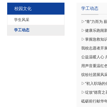
学工动态
校园文化
学生风采
▷“青”力而为
学工动态
▷健康乐跑闹
▷掌握急救知识
我校志愿者开
公益温暖人心
用声音重温红色
缤纷社团展风
▷“初入职场的
▷绽放“德育之
砥砺前行献华